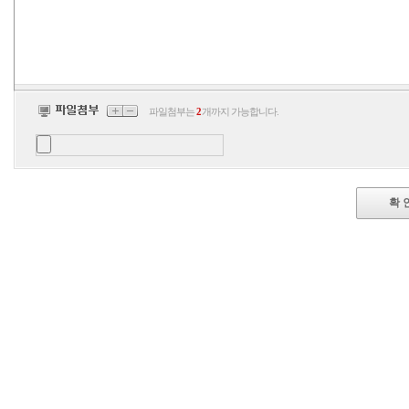
plus
minus
파일첨부는
2
개까지 가능합니다.
확 
최
신
토
렌
트
사
이
트
순
위
주