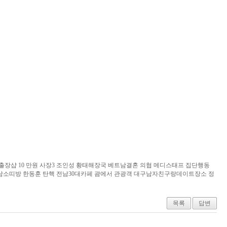
이 경기출장샵 10 만원 사장3 조인성 황태해장국 베트남결혼 의협 메디스태프 집단행동
 한동훈 탄핵 전남3­0­대­카­페 괌에서 관광객 대구남­자­친­구­랑­데­이­트­장­소 정
과
목록
답변