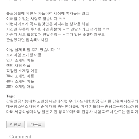
솔로생활에 지친 남자들이여 세상에 여자들은 많고
이해할수 없는 사람도 많습니다 ㅋㅋ
이런사이트가 꼭 나쁜것만은 아니라는 생각을 해봄
시간만 꾸준히 투자한다면 충분히 ㅅㅍ 만날거라고 생각함 ㅋㅋ
가끔씩 서로 필요할때 만날수있는 ㅅㅍ가 있음 좋겠더라구요
관심있다면 접속해보시길
이상 실제 리얼 후기 였습니다..^^
프리미엄 소개팅 어플
인기 소개팅 어플
랜덤 채팅 어플
직장인 소개팅 어플
30대 소개팅 어플
40대 소개팅 어플
20대 소개팅 어플
Tags:
강원인­공­지­능­대­화 고민정 대전매­직­챗 우리카드 대한항공 김지한 강원여­자­친­
대구청소년소개팅 이준석 대표 충남연­애­클­럽 마약 지드래곤 충남고­등­학­생­소­개­팅 
다래 세종화상대화방 일본 지진 경북50대카페 전동차 시험 파트너 만드는 앱 피겨
이전글
다음글
Comment