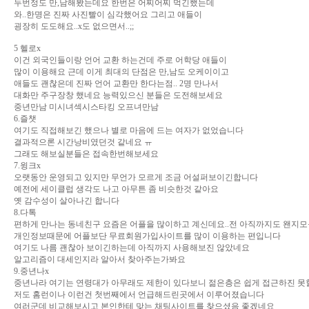
두번정도 만,남해봤는데요 한번은 어찌어찌 먹긴했는데
와..한명은 진짜 사진빨이 심각했어요 그리고 애들이
굉장히 도도해요..x도 없으면서..;;
5 헬로x
이건 외국인들이랑 언어 교환 하는건데 주로 어학당 애들이
많이 이용해요 근데 이게 최대의 단점은 만,남도 오케이이고
애들도 괜찮은데 진짜 언어 교환만 한다는점.. 2명 만나서
대화만 주구장창 했네요 능력있으신 분들은 도전해보세요
중년만남 미시녀섹시스타킹 오프녀만남
6.즐챗
여기도 직접해보긴 했으나 별로 마음에 드는 여자가 없었습니다
결과적으론 시간낭비였던것 같네요 ㅠ
그래도 해보실분들은 접속한번해보세요
7.윙크x
오랫동안 운영되고 있지만 무언가 모르게 조금 어설퍼보이긴합니다
예전에 세이클럽 생각도 나고 아무튼 좀 비슷한것 같아요
옛 감수성이 살아나긴 합니다
8.다톡
편하게 만나는 동네친구 요즘은 어플을 많이하고 계신데요..전 아직까지도 왠지
개인정보때문에 어플보단 무료회원가입사이트를 많이 이용하는 편입니다
여기도 나름 괜찮아 보이긴하는데 아직까지 사용해보진 않았네요
알고리즘이 대세인지라 알아서 찾아주는가봐요
9.중년나x
중년나라 여기는 연령대가 아무래도 제한이 있다보니 젊은층은 쉽게 접근하진 
저도 홈런이나 이런건 첫번째에서 언급해드린곳에서 이루어졌습니다
여러군데 비교해보시고 본인한테 맞는 채팅사이트를 찾으셨음 좋겠네요