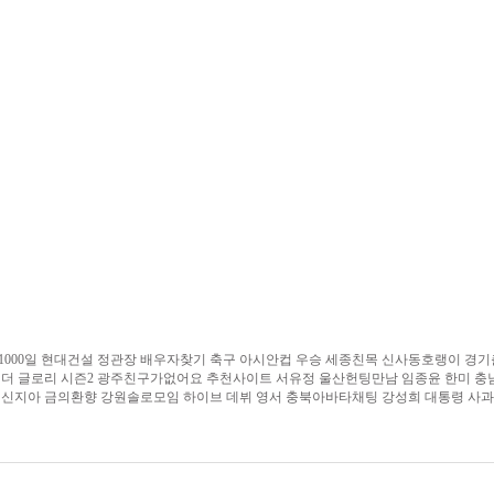
구­와­1­0­0­0­일 현대건설 정관장 배우자찾기 축구 아시안컵 우승 세종친목 신사동호랭
더 글로리 시즌2 광주친구가없어요 추천사이트 서유정 울산헌­팅­만­남 임종윤 한미 충남소­띠­방
 신지아 금의환향 강원솔­로­모­임 하이브 데뷔 영서 충북아바타채팅 강성희 대통령 사