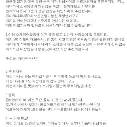
최근에 알게된 요즘 핫한 공떡 섹파 만남사이트 무료채팅어플 홈런후기입니다...
여태까지 소개팅앱과 채팅앱을 수없이 설치해보고 지우기를
반복하다보니 그중에 정말 괜찮은 채팅사이트 추천합니다.
20대30대40대50대 모든연령가능한 채팅앱이구요
마지막 연애한지 2년 누군가를 만나기는 어렵고...
어쨋든 결과부터 말씀드림 성공이지만 정말 힘들었습니다
1.여러 소개팅어플중에 여긴 요즘 뜨고 있는데 사람들이 잘 모르데요..
여기 5명 정도랑 대화해서 3명 홈런 치고 한명은 연락중 한명은 술만 한잔 했네요
나이대가 20후반에서 40대까지 있다보니 내숭 없고 돌싱이나 유부녀가 진짜 많음
아직까진 내상입은적 없는 곳이네요.가장 추천해봅니다
주소는 https://zzack.top
2. 랜덤채팅
이건 아시는 분들 아시겠지만 ㄴㅈ 이렇게 쓰고 대화가 끝나고요
가끔 여자 걸려도 지방애들이 겁나 많더라구요..
이건뭐 재미를 못봤네요 소개팅어플순위 무료채팅앱 추천.
3.즐톡
즐x 인데요 와..이건 무슨 공식 조,건 만,남 어,플인지
조,건 아닌여자 찾기가 힘들더라구요 여기서 딱한번 만나봤는데
여드름에 개돼지..도망쳤습니다 ㅋㅋ오프녀만남채팅 애인만들기
4. 톡 친구 만x기
이건 그래도 조,건은 없지만 여자들 상태가..유부녀 아줌마 만남채팅