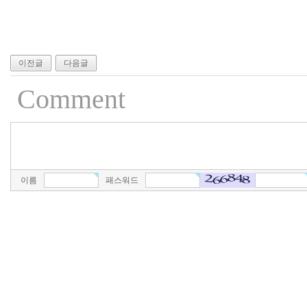
이전글
다음글
Comment
이름
패스워드
최
신
토
렌
트
사
이
트
순
위