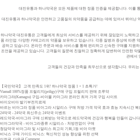
대진유통과 하나약국은 모든 제품에 대한 정품 인증을 제공합니다. 이를 
대진유통과 하나약국은 안전하고 고품질의 의약품을 공급하는 데에 있어서 뛰어난 역할
하나약국 대진유통은 고객들에게 최상의 서비스를 제공하기 위해 끊임없이 노력하고 있
품 라인업: 다양한 카테고리의 약품을 보유하고 있습니다. 각종 질병과 증상에 따른 
공하고 있습니다. 온라인 주문과 배송 서비스를 통해 편리하고 신속한 구매를 지원하며
조언을 제공하고 있습니다. 고객들의 질문에 친절하고 정확하게 답변하여 안전한 약물 
관에서 
고객들의 건강과 만족을 최우선으로 생각합니다. 우리는 
【국민약국】 고객 만족도 1위! 하나약국 정품 1 + 1 초특가!
Viamall 100%정품 프릴리지(priligy)구매 구입 프릴리지 판매 조루약
카마그라(Kamagra) 구입-비아몰 카마그라 온라인 최저 가격 구입 사이트
바이오비아 발기부전치료제
바르는 비아그라 정품 비아그라 시알리스 구매 처방 가격 약국 효과 효능 지속시간 복용법 복제약
24약국 - 24약국 최신주소 24약국 이벤트
레드약국-비아그라 구매 신뢰받는 약국으로 레드약국에 건강과 행복을 만들어 갑니다
비아그라약국 - 비아그라종류 시알리스 - 처방전없이 구매
청담약국 비아그라 및 시알리스 최고의 기회,1등 비아 마켓
비닉스 구매 가이드 비닉스: 혁신적인 성능 향상을 위한 선택
Comment
이전글
다음글