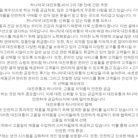
하나약국 대진유통,비아그라 5분 만에 간편 주문
 최우선으로 하는 약품 공급처로, 많은 고객들에게 꾸준한 사랑을 받고 있습니다. 다
약물을 안전하게 구매할 수 있어 많은 분들이 믿고 찾는 곳으로 자리잡고 있습니다. 
하나약국 대진유통: 신뢰할 수 있는 약품 유통 파트너
품과 건강 보조제는 우리의 건강과 직결되기 때문에 더욱 신중해야 합니다. 이번 글에
우선으로 생각하는 약국입니다. 하나약국 대진유통의 역사와 배경 하나약국 대진유통은
서비스를 제공하기 위해 끊임없이 노력해왔습니다. 이러한 노력 덕분에 오늘날 많은 
거쳐 판매되며, 정품만을 취급합니다. 또한, 최신 의약품 정보를 지속적으로 업데이트하
약국 대진유통은 다양한 제품군을 보유하고 있어 고객들의 다양한 요구를 충족시킬 수 있습
, 비아그라와 시알리스와 같은 남성 건강 관련 제품들도 취급하고 있어 많은 고객들이 찾
을 선택할 수 있도록 도와줍니다. 또한, 온라인 상담 서비스를 통해 고객들이 언제든지 
. 온라인 쇼핑의 편리함 하나약국 대진유통은 온라인 쇼핑몰을 운영하여 고객들이 편
다양한 결제 방법을 제공하여 고객들이 편리하게 결제할 수 있도록 돕고 있습니다. a 
습니다. 이러한 긍정적인 후기는 하나약국 대진유통의 신뢰성을 더욱 높여주며, 새로운
한 제품군과 편리한 온라인 쇼핑, 그리고 친절한 상담 서비스를 통해 고객들의 건강과 
의 선택을 해보세요.
대진유통과 하나약국: 고품질 의약품의 안전한 공급
하는 것은 매우 중요합니다. 이에 대한 신뢰할 수 있는 공급처로서 대진유통과 하나
안전하게 공급하는지에 대해 알아보겠습니다.
대진유통과 하나약국의 협력
 안전하고 효과적인 제품을 제공하기 위해 엄격한 품질 관리를 실시하고 있습니다. 
이러한 대진유통의 고품질 의약품을 소비자들에게 안전하게 제공하기 위해 협력하고 
고품질 의약품의 선택
외에서 고품질의 제품을 수입하여 소비자들에게 제공하고 있습니다. 이를 통해 소비자
안전한 구매 환경
매는 보안 시스템을 강화하여 개인 정보를 보호합니다. 또한, 안전하고 신속한 배송 