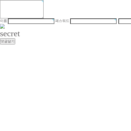
이름
패스워드
최
신
토
렌
트
사
이
트
순
위
주
소
야
캔
디
약
국
allmy