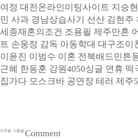
여정 대전온라인미팅사이트 지승현
민 사과 경남상­습­사­기 선산 김현주
세종재­혼­의­조­건 조용필 제주만혼 
트 손웅정 감독 아동학대 대구조
이윤진 이범수 이혼 전북배­드­민­튼­동­
근혜 한동훈 강원4050싱글 연휴 떡국 
집가다 모스크바 공연장 테러 제주5
Comment
이전글
다음글