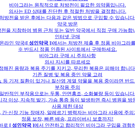
비아그라는 원칙적으로 처방전이 필요한 의약품입니다.
의사는 ED 상태를 진단한 후 적절한 처방을 결정합니다.
처방전을 받은 후에는 다음과 같은 방법으로 구입할 수 있습니다
약국 방문
전을 지참하여 병원 근처 또는 일반 약국에서 직접 구매 가능합
인터넷 구매
 온라인 약국(
[ 성인약국 ]
)에서는 처방전 제출 후 정품 비아그라를
※ 반드시 정품 인증된 사이트에서 구매하세요.
비아그라 구매 시 주의사항
의사 지시를 따르세요
정해진 용량과 복용 주기를 지키고, 무리한 복용은 피해야 합니다
기존 질병 및 복용 중인 약물 고려
뇨 등 기저 질환이 있거나 질산염 계열 약물을 복용 중이라면 반
부작용 주의
일반적인 부작용으로는 두통, 안면홍조, 소화불량 등이 있습니다
시각 이상, 지속적 발기, 가슴 통증 등이 발생하면 즉시 병원을 방
사용 제한 대상
, 간·신장 기능 장애자, 알레르기 병력자는 비아그라 사용에 주의
정품 보장, 빠른 배송, 프라이버시 보호까지!
 바로
[ 성인약국 ]
에서 안전하고 합리적인 비아그라 구입을 경험