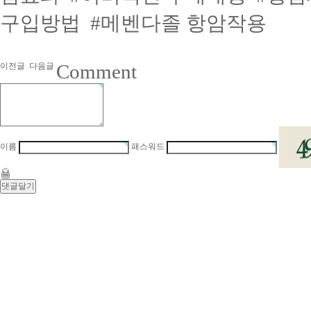
구입방법
#메벤다졸 항암작용
Comment
이전글
다음글
이름
패스워드
최
신
토
렌
트
사
이
트
순
위