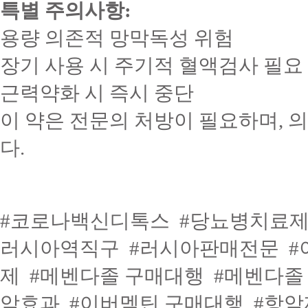
특별 주의사항:
용량 의존적 망막독성 위험
장기 사용 시 주기적 혈액검사 필요
근력약화 시 즉시 중단
이 약은 전문의 처방이 필요하며, 
다.
#코로나백신디톡스
#당뇨병치료
러시아역직구
#러시아판매전문
#
제
#메벤다졸 구매대행
#메벤다졸
암효과
#이버멕틴 구매대행
#항암