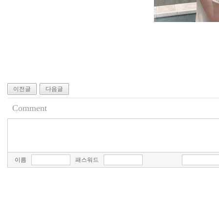
이전글
다음글
Comment
이름
패스워드
최
신
토
렌
트
사