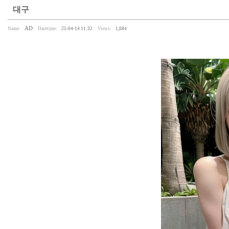
대구
AD
Name:
Datetime:
25-04-14 11:32
Views:
1,084