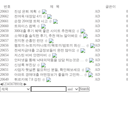
번호
제 목
글쓴이
20663
진성 은퇴 계획
AD
0
20662
전여옥 대장암 4기
AD
0
20661
순창 20여명 트럭 사고
AD
0
20660
트와이스 컴백
AD
0
20659
300대출 후기 혜택 좋은 사이트 추천해요
AD
0
20658
소액대출 솔직한 후기, 추천 메뉴 알아봐요
AD
0
20657
전지현 손흥민 런던
AD
0
20656
웹토끼-뉴토끼/마나토끼/북토끼/밤토끼 최신 …
AD
0
20655
전세자금대출 고급정보들이 완전 많아요
AD
0
20654
저스틴 비버 안면마비
AD
0
20653
인터넷을 통해 낙태의약품을 상담 하는것은 …
AD
0
20652
신성록 부친상
AD
0
20651
사업자 햇살론 필요하신 분들, 확인해보세요
AD
0
20650
아파트 경매대출 어떤정보가 좋을까 고민하…
AD
0
20649
튀르키예 7.8 강진
AD
0
◀
1
2
3
4
5
6
7
8
9
10
▷
▶
최
신
토
렌
트
사
이