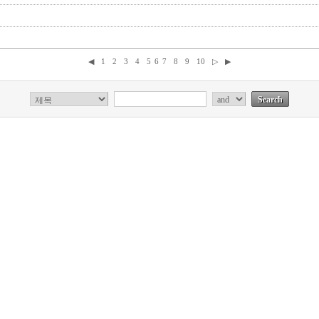
◀
1
2
3
4
5
6
7
8
9
10
▷
▶