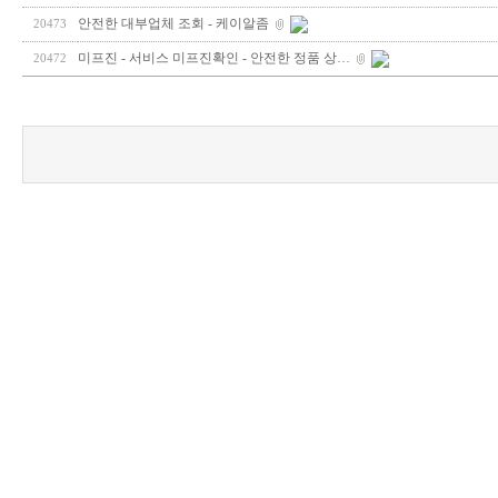
안전한 대부업체 조회 - 케이알좀
20473
미프진 - 서비스 미프진확인 - 안전한 정품 상…
20472
최
신
토
렌
트
사
이
트
순
위
주
소
야
캔
디