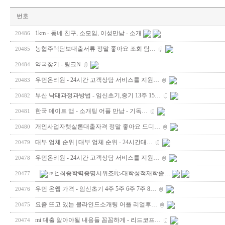
번호
1km - 동네 친구, 소모임, 이성만남 - 소개
20486
농협주택담보대출서류 정말 좋아요 조회 탐…
20485
약국찾기 - 링크N
20484
우먼온리원 - 24시간 고객상담 서비스를 지원…
20483
부산 낙태과정과방법 - 임신초기,중기 13주 15…
20482
한국 데이트 앱 - 소개팅 어플 만남 - 기­독­…
20481
개인사업자햇살론대출자격 정말 좋아요 드디…
20480
대부 업체 순위 | 대부 업체 순위 - 24시간대…
20479
우먼온리원 - 24시간 고객상담 서비스를 지원…
20478
ㄶヒ최종학력증명서위조Ё▷대학성적재학졸…
20477
우먼 온웹 가격 - 임신초기 4주 5주 6주 7주 8…
20476
요즘 뜨고 있는 블라인드소개팅 어플 리얼후…
20475
mi 대출 알아야될 내용들 꼼꼼하게 - 리드코프…
20474