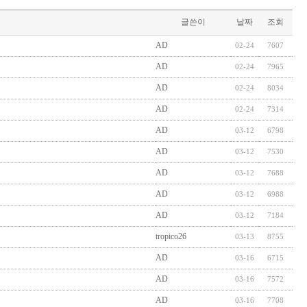
글쓴이
날짜
조회
AD
02-24
7607
AD
02-24
7965
AD
02-24
8034
AD
02-24
7314
AD
03-12
6798
AD
03-12
7530
AD
03-12
7688
AD
03-12
6988
AD
03-12
7184
tropico26
03-13
8755
AD
03-16
6715
AD
03-16
7572
AD
03-16
7708