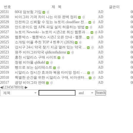
번호
제 목
글쓴이
20531
60대 암보험 가입
AD
0
20530
비아그라 가격 차이 나는 이유 완벽 정리
AD
0
20529
안전하고 신뢰할 수 있는 뉴토끼 cloudflare 전…
AD
0
20528
안드로이드 앱 APK 파일 설치 허용하는 방법
AD
0
20527
뉴토끼 Newtoki - 뉴토끼 시즌2로 최신 웹툰과 …
AD
0
20526
웹툰박스 - 웹툰박스 시즌2 오픈 안내 - 웹툰…
AD
0
20525
소개팅 어플 추천 TOP 4 찐후기 (2026)
AD
0
20524
강서구 24시 약국 찾기 지금 열려 있는 약국 …
AD
0
20523
원주 비아그라약국 qldkrmfkdirrnr
AD
0
20522
홍천 시알리스 구매 사이트
AD
0
20521
청평 비아몰 qldkahf
AD
0
20520
빵으로 보는 심리테스트
AD
0
20519
시알리스 장시간 효과와 복용 타이밍 정리 - …
AD
0
20518
특별한 순간을 위한 시알리스 구매, 비아센터…
AD
0
20517
광양 비아그라 판매
AD
0
◀
1
2
3
4
5
6
7
8
9
10
▷
▶
제목
and
최
신
토
렌
트
사
이